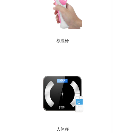
额温枪
人体秤