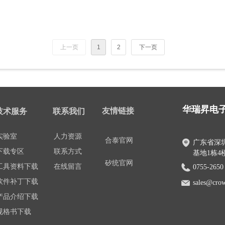
上一页
1
2
下一页
华瑞昇电
友情链接
技术服务
联系我们
实验室
人力资源
合泰官网
广东省深
下载专区
联系方式
基地1栋4楼
矽统官网
工具资料下载
在线留言
0755-2650
软件补丁下载
sales@crow
产品介绍下载
规格书下载