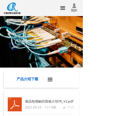
首页
实验室
넙
끀
我的
关于我们
下载专区
产品中心
工具资料下载
ꄵ
新闻中心
软件补丁下载
ꄵ
技术服务
产品介绍下载
ꄵ
联系我们
规格书下载
ꄵ
企业邮箱
产品介绍下载
끀
华瑞昇杯
合泰杯
液晶电视触控面板介绍书_V2.pdf
2021-03-23
1.11 MB
1700
끂