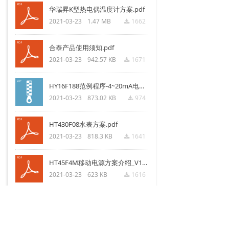
华瑞昇K型热电偶温度计方案.pdf
2021-03-23
1.47 MB
1662
끂
合泰产品使用须知.pdf
2021-03-23
942.57 KB
1671
끂
HY16F188范例程序-4~20mA电流表头.rar
2021-03-23
873.02 KB
974
끂
HT430F08水表方案.pdf
2021-03-23
818.3 KB
1641
끂
HT45F4M移动电源方案介绍_V1_0.pdf
2021-03-23
623 KB
1616
끂
上一页
1
/
3
下一页