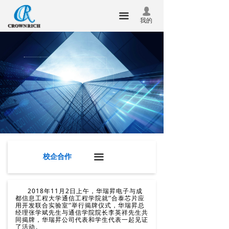
首页
企业介绍
넙
끀
我的
关于我们
企业文化
产品中心
经营理念
新闻中心
资质荣誉
技术服务
校企合作
联系我们
社会责任
企业邮箱
校企合作
끀
华瑞昇杯
2018年11月2日上午，华瑞昇电子与成
合泰杯
都信息工程大学通信工程学院就‘’合泰芯片应
用开发联合实验室‘’举行揭牌仪式，华瑞昇总
经理张学斌先生与通信学院院长李英祥先生共
同揭牌，华瑞昇公司代表和学生代表一起见证
了活动。