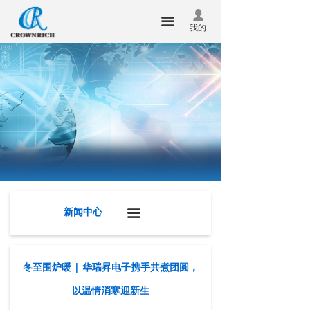
首页
公司新闻
넙
끀
我的
关于我们
新品发布
产品中心
行业动态
新闻中心
技术服务
联系我们
企业邮箱
新闻中心
끀
华瑞昇杯
合泰杯
冬至围炉暖 | 华瑞昇电子携手共煮团圆，
以温情消寒迎新生